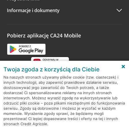
A po wizycie…
Informacje i dokumenty
Zachęcamy do podzielenia się z nami opinią o wizycie.
Wystarczy przejść na stronę
Oceń wizytę
, wyszukać
odwiedzoną placówkę i wypełnić formularz w ramach
platformy Profil Firmy w Google. Dziękujemy za wszystkie
opinie.
Pobierz aplikację CA24 Mobile
Przejdź do pytania
Twoja zgoda z korzyścią dla Ciebie
Na naszych stronach używamy plików cookie (tzw. ciasteczek) i
innych technologii, aby zapewnić prawidłowe działanie serwisu,
RODO
dostosowywać jego zawartość do Twoich potrzeb, a także
dostarczać Ci spersonalizowane reklamy na innych stronach
Regulamin serwisu
internetowych. Możesz wyrazić zgodę na wykorzystywanie lub
odrzucić pliki cookie – poza plikami niezbędnymi do funkcjonowania
Mapa serwisu
serwisu. Zgody są dobrowolne i możesz je wycofać w każdym
momencie. Wyrażenie zgody sprawi, że będziemy mogli
Polityka
Cookies
prezentować Ci lepiej dopasowane treści i oferty na tej i innych
stronach Credit Agricole.