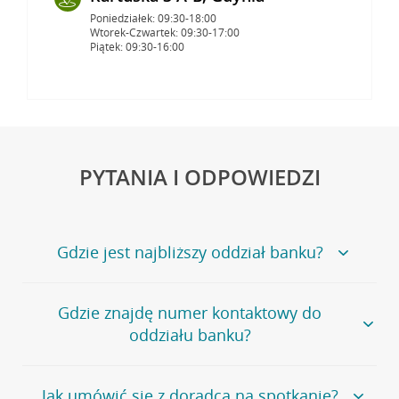
Poniedziałek: 09:30-18:00
Wtorek-Czwartek: 09:30-17:00
Piątek: 09:30-16:00
PYTANIA I ODPOWIEDZI
Gdzie jest najbliższy oddział banku?
Jeśli szukasz oddziału naszego banku, zapraszamy na
Gdzie znajdę numer kontaktowy do
stronę
Placówki i bankomaty
, na której znajduje się
oddziału banku?
wygodna wyszukiwarka.
Alternatywnie, możesz skorzystać z pełnej
listy naszych
oddziałów
.
Bank Credit Agricole nie udostępnia ogólnego numeru
Jak umówić się z doradcą na spotkanie?