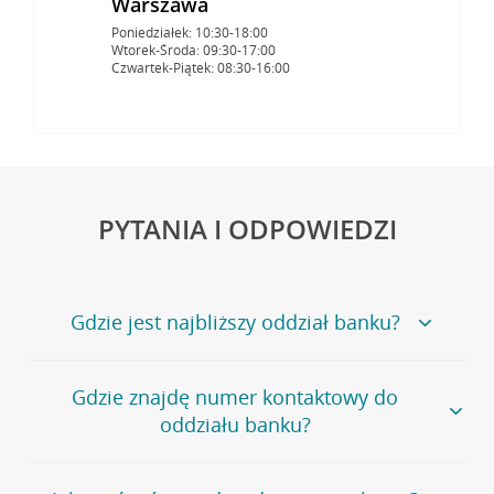
Warszawa
Poniedziałek: 10:30-18:00
Wtorek-Środa: 09:30-17:00
Czwartek-Piątek: 08:30-16:00
PYTANIA I ODPOWIEDZI
Gdzie jest najbliższy oddział banku?
Jeśli szukasz oddziału naszego banku, zapraszamy na
Gdzie znajdę numer kontaktowy do
stronę
Placówki i bankomaty
, na której znajduje się
oddziału banku?
wygodna wyszukiwarka.
Alternatywnie, możesz skorzystać z pełnej
listy naszych
oddziałów
.
Bank Credit Agricole nie udostępnia ogólnego numeru