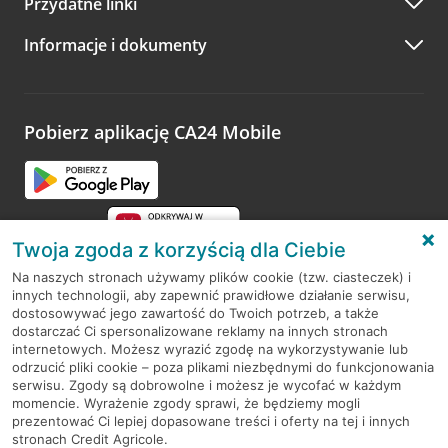
Przydatne linki
A po wizycie…
Informacje i dokumenty
Zachęcamy do podzielenia się z nami opinią o wizycie.
Wystarczy przejść na stronę
Oceń wizytę
, wyszukać
odwiedzoną placówkę i wypełnić formularz w ramach
platformy Profil Firmy w Google. Dziękujemy za wszystkie
opinie.
Pobierz aplikację CA24 Mobile
Przejdź do pytania
Twoja zgoda z korzyścią dla Ciebie
Na naszych stronach używamy plików cookie (tzw. ciasteczek) i
innych technologii, aby zapewnić prawidłowe działanie serwisu,
RODO
dostosowywać jego zawartość do Twoich potrzeb, a także
dostarczać Ci spersonalizowane reklamy na innych stronach
Regulamin serwisu
internetowych. Możesz wyrazić zgodę na wykorzystywanie lub
odrzucić pliki cookie – poza plikami niezbędnymi do funkcjonowania
Mapa serwisu
serwisu. Zgody są dobrowolne i możesz je wycofać w każdym
momencie. Wyrażenie zgody sprawi, że będziemy mogli
Polityka
Cookies
prezentować Ci lepiej dopasowane treści i oferty na tej i innych
stronach Credit Agricole.