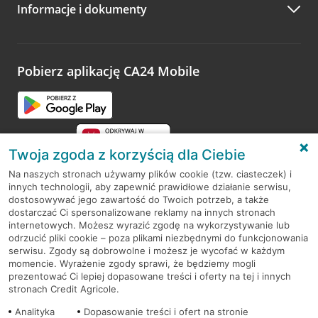
Informacje i dokumenty
Zachęcamy do podzielenia się z nami opinią o wizycie.
Wystarczy przejść na stronę
Oceń wizytę
, wyszukać
odwiedzoną placówkę i wypełnić formularz w ramach
platformy Profil Firmy w Google. Dziękujemy za wszystkie
opinie.
Pobierz aplikację CA24 Mobile
Przejdź do pytania
Twoja zgoda z korzyścią dla Ciebie
Na naszych stronach używamy plików cookie (tzw. ciasteczek) i
innych technologii, aby zapewnić prawidłowe działanie serwisu,
RODO
dostosowywać jego zawartość do Twoich potrzeb, a także
dostarczać Ci spersonalizowane reklamy na innych stronach
Regulamin serwisu
internetowych. Możesz wyrazić zgodę na wykorzystywanie lub
odrzucić pliki cookie – poza plikami niezbędnymi do funkcjonowania
Mapa serwisu
serwisu. Zgody są dobrowolne i możesz je wycofać w każdym
momencie. Wyrażenie zgody sprawi, że będziemy mogli
Polityka
Cookies
prezentować Ci lepiej dopasowane treści i oferty na tej i innych
stronach Credit Agricole.
Polityka prywatności
Analityka
Dopasowanie treści i ofert na stronie