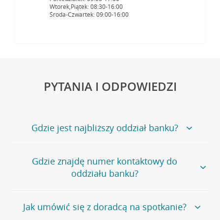
Wtorek,Piątek: 08:30-16:00
Środa-Czwartek: 09:00-16:00
PYTANIA I ODPOWIEDZI
Gdzie jest najbliższy oddział banku?
Jeśli szukasz oddziału naszego banku, zapraszamy na
Gdzie znajdę numer kontaktowy do
stronę
Placówki i bankomaty
, na której znajduje się
oddziału banku?
wygodna wyszukiwarka.
Alternatywnie, możesz skorzystać z pełnej
listy naszych
oddziałów
.
Bank Credit Agricole nie udostępnia ogólnego numeru
Jak umówić się z doradcą na spotkanie?
telefonu do placówki bankowej.
Przejdź do pytania