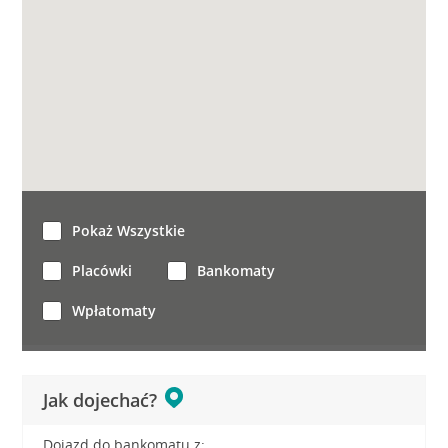
Pokaż Wszystkie
Placówki
Bankomaty
Wpłatomaty
Jak dojechać?
Dojazd do bankomatu z: