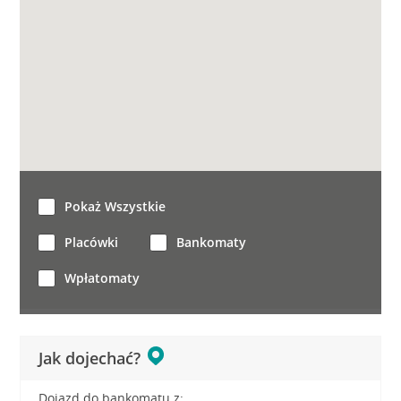
Pokaż Wszystkie
Placówki
Bankomaty
Wpłatomaty
Jak dojechać?
Dojazd do bankomatu z: