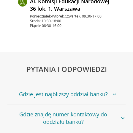
Al. Komisji Edukacji Narodowej
36 lok. 1, Warszawa
Poniedziałek-Wtorek,Czwartek: 09:30-17:00
Środa: 10:30-18:00
Piątek: 08:30-16:00
PYTANIA I ODPOWIEDZI
Gdzie jest najbliższy oddział banku?
Jeśli szukasz oddziału naszego banku, zapraszamy na
Gdzie znajdę numer kontaktowy do
stronę
Placówki i bankomaty
, na której znajduje się
oddziału banku?
wygodna wyszukiwarka.