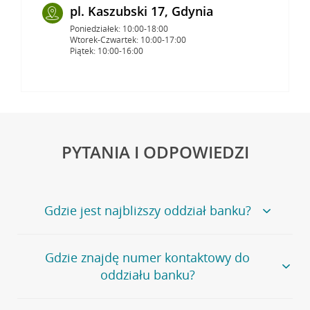
pl. Kaszubski 17, Gdynia
Poniedziałek: 10:00-18:00
Wtorek-Czwartek: 10:00-17:00
Piątek: 10:00-16:00
PYTANIA I ODPOWIEDZI
Gdzie jest najbliższy oddział banku?
Jeśli szukasz oddziału naszego banku, zapraszamy na
Gdzie znajdę numer kontaktowy do
stronę
Placówki i bankomaty
, na której znajduje się
oddziału banku?
wygodna wyszukiwarka.
Alternatywnie, możesz skorzystać z pełnej
listy naszych