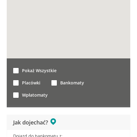
Pokaż Wszystkie
Placówki
Bankomaty
Wpłatomaty
Jak dojechać?
Dojazd do bankomatu z: