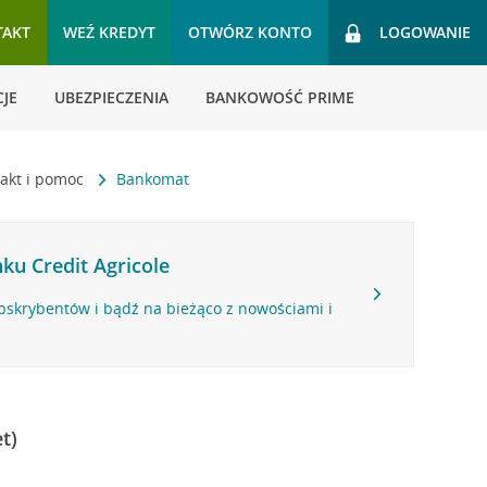
TAKT
WEŹ KREDYT
OTWÓRZ KONTO
LOGOWANIE
JE
UBEZPIECZENIA
BANKOWOŚĆ PRIME
akt i pomoc
Bankomat
ku Credit Agricole
bskrybentów i bądź na bieżąco z nowościami i
t)