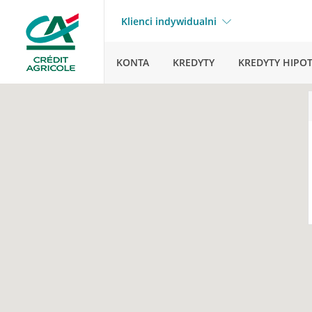
Klienci indywidualni
KONTA
KREDYTY
KREDYTY HIPO