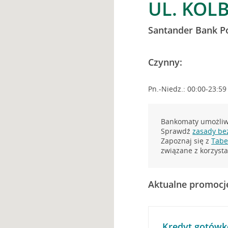
UL. KOL
Santander Bank P
Czynny:
Pn.-Niedz.: 00:00-23:59
Bankomaty umożliwi
Sprawdź
zasady be
Zapoznaj się z
Tabel
związane z korzys
Aktualne promocj
Kredyt gotówk