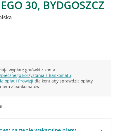
BEGO 30, BYDGOSZCZ
olska
ają wypłatę gotówki z konta.
zpiecznego korzystania z Bankomatu
.
ą opłat i Prowizji
dla kont aby sprawdzić opłaty
taniem z bankomatów.
e
owy na twoje wakacyjne plany