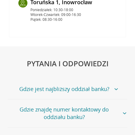
Toruńska 1, Inowrocław
Poniedziałek: 10:30-18:00
Wtorek-Czwartek: 09:00-16:30
Piątek: 08:30-16:00
PYTANIA I ODPOWIEDZI
Gdzie jest najbliższy oddział banku?
Jeśli szukasz oddziału naszego banku, zapraszamy na
Gdzie znajdę numer kontaktowy do
stronę
Placówki i bankomaty
, na której znajduje się
oddziału banku?
wygodna wyszukiwarka.
Alternatywnie, możesz skorzystać z pełnej
listy naszych
oddziałów
.
Bank Credit Agricole nie udostępnia ogólnego numeru