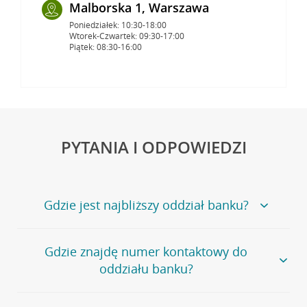
Malborska 1, Warszawa
Poniedziałek: 10:30-18:00
Wtorek-Czwartek: 09:30-17:00
Piątek: 08:30-16:00
PYTANIA I ODPOWIEDZI
Gdzie jest najbliższy oddział banku?
Jeśli szukasz oddziału naszego banku, zapraszamy na
Gdzie znajdę numer kontaktowy do
stronę
Placówki i bankomaty
, na której znajduje się
oddziału banku?
wygodna wyszukiwarka.
Alternatywnie, możesz skorzystać z pełnej
listy naszych