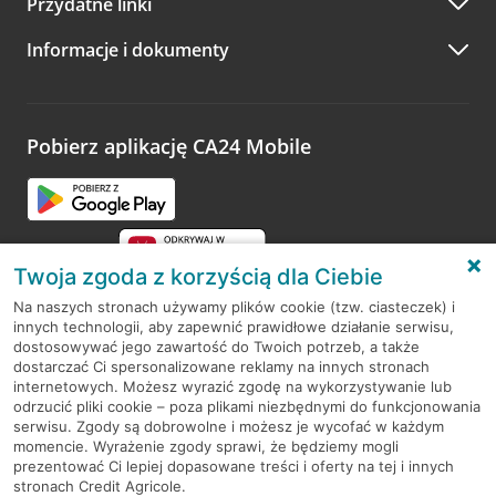
Przydatne linki
A po wizycie…
Informacje i dokumenty
Zachęcamy do podzielenia się z nami opinią o wizycie.
Wystarczy przejść na stronę
Oceń wizytę
, wyszukać
odwiedzoną placówkę i wypełnić formularz w ramach
platformy Profil Firmy w Google. Dziękujemy za wszystkie
opinie.
Pobierz aplikację CA24 Mobile
Przejdź do pytania
Twoja zgoda z korzyścią dla Ciebie
Na naszych stronach używamy plików cookie (tzw. ciasteczek) i
innych technologii, aby zapewnić prawidłowe działanie serwisu,
RODO
dostosowywać jego zawartość do Twoich potrzeb, a także
dostarczać Ci spersonalizowane reklamy na innych stronach
Regulamin serwisu
internetowych. Możesz wyrazić zgodę na wykorzystywanie lub
odrzucić pliki cookie – poza plikami niezbędnymi do funkcjonowania
Mapa serwisu
serwisu. Zgody są dobrowolne i możesz je wycofać w każdym
momencie. Wyrażenie zgody sprawi, że będziemy mogli
Polityka
Cookies
prezentować Ci lepiej dopasowane treści i oferty na tej i innych
stronach Credit Agricole.