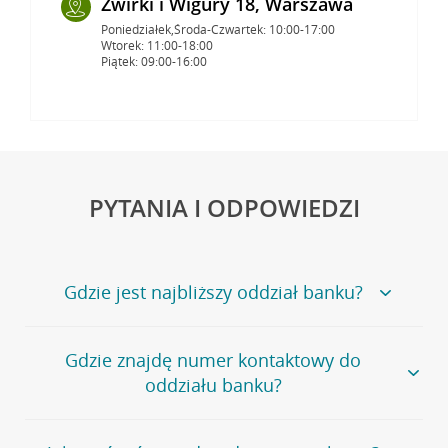
Żwirki i Wigury 18, Warszawa
Poniedziałek,Środa-Czwartek: 10:00-17:00
Wtorek: 11:00-18:00
Piątek: 09:00-16:00
PYTANIA I ODPOWIEDZI
Gdzie jest najbliższy oddział banku?
Jeśli szukasz oddziału naszego banku, zapraszamy na
Gdzie znajdę numer kontaktowy do
stronę
Placówki i bankomaty
, na której znajduje się
oddziału banku?
wygodna wyszukiwarka.
Alternatywnie, możesz skorzystać z pełnej
listy naszych
oddziałów
.
Bank Credit Agricole nie udostępnia ogólnego numeru