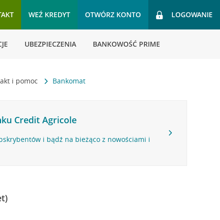
TAKT
WEŹ KREDYT
OTWÓRZ KONTO
LOGOWANIE
JE
UBEZPIECZENIA
BANKOWOŚĆ PRIME
akt i pomoc
Bankomat
ku Credit Agricole
bskrybentów i bądź na bieżąco z nowościami i
t)