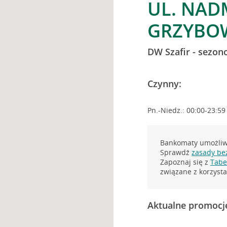
UL. NAD
GRZYBO
DW Szafir - sezo
Czynny:
Pn.-Niedz.: 00:00-23:59
Bankomaty umożliwi
Sprawdź
zasady be
Zapoznaj się z
Tabel
związane z korzys
Aktualne promocj