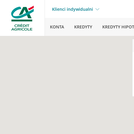
Klienci indywidualni
KONTA
KREDYTY
KREDYTY HIPO