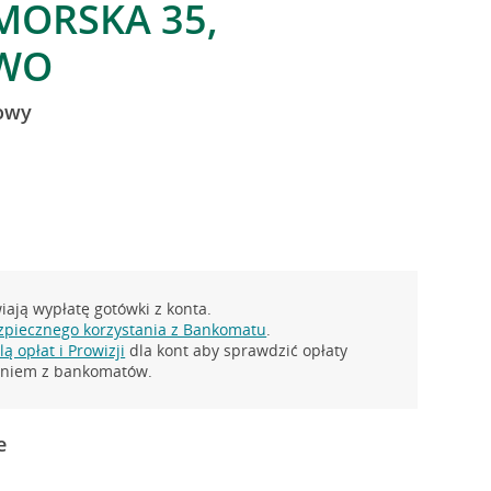
MORSKA 35,
WO
nowy
ają wypłatę gotówki z konta.
zpiecznego korzystania z Bankomatu
.
ą opłat i Prowizji
dla kont aby sprawdzić opłaty
taniem z bankomatów.
e