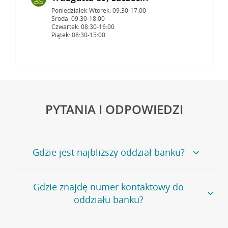
Poniedziałek-Wtorek: 09:30-17:00
Środa: 09:30-18:00
Czwartek: 08:30-16:00
Piątek: 08:30-15:00
PYTANIA I ODPOWIEDZI
Gdzie jest najbliższy oddział banku?
Jeśli szukasz oddziału naszego banku, zapraszamy na
Gdzie znajdę numer kontaktowy do
stronę
Placówki i bankomaty
, na której znajduje się
oddziału banku?
wygodna wyszukiwarka.
Alternatywnie, możesz skorzystać z pełnej
listy naszych