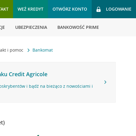
TAKT
WEŹ KREDYT
OTWÓRZ KONTO
LOGOWANIE
JE
UBEZPIECZENIA
BANKOWOŚĆ PRIME
akt i pomoc
Bankomat
ku Credit Agricole
bskrybentów i bądź na bieżąco z nowościami i
t)