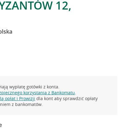
TYZANTÓW 12,
olska
ają wypłatę gotówki z konta.
zpiecznego korzystania z Bankomatu
.
ą opłat i Prowizji
dla kont aby sprawdzić opłaty
taniem z bankomatów.
e