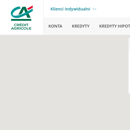
Klienci indywidualni
KONTA
KREDYTY
KREDYTY HIPO