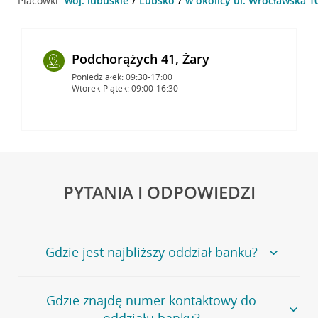
Placówki:
woj. lubuskie
Lubsko
w okolicy ul. Wrocławska 1
Podchorążych 41, Żary
Poniedziałek: 09:30-17:00
Wtorek-Piątek: 09:00-16:30
PYTANIA I ODPOWIEDZI
Gdzie jest najbliższy oddział banku?
Jeśli szukasz oddziału naszego banku, zapraszamy na
Gdzie znajdę numer kontaktowy do
stronę
Placówki i bankomaty
, na której znajduje się
oddziału banku?