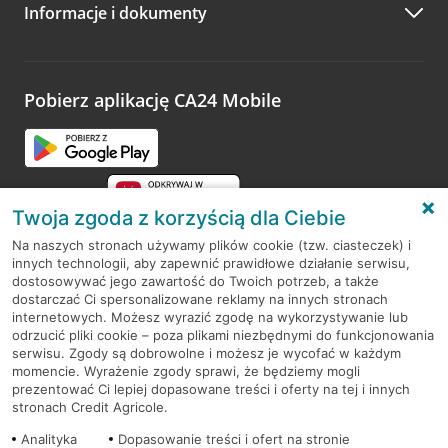
Informacje i dokumenty
Zachęcamy do podzielenia się z nami opinią o wizycie.
Wystarczy przejść na stronę
Oceń wizytę
, wyszukać
odwiedzoną placówkę i wypełnić formularz w ramach
platformy Profil Firmy w Google. Dziękujemy za wszystkie
opinie.
Pobierz aplikację CA24 Mobile
Przejdź do pytania
Twoja zgoda z korzyścią dla Ciebie
Na naszych stronach używamy plików cookie (tzw. ciasteczek) i
innych technologii, aby zapewnić prawidłowe działanie serwisu,
RODO
dostosowywać jego zawartość do Twoich potrzeb, a także
dostarczać Ci spersonalizowane reklamy na innych stronach
Regulamin serwisu
internetowych. Możesz wyrazić zgodę na wykorzystywanie lub
odrzucić pliki cookie – poza plikami niezbędnymi do funkcjonowania
Mapa serwisu
serwisu. Zgody są dobrowolne i możesz je wycofać w każdym
momencie. Wyrażenie zgody sprawi, że będziemy mogli
Polityka
Cookies
prezentować Ci lepiej dopasowane treści i oferty na tej i innych
stronach Credit Agricole.
Polityka prywatności
Analityka
Dopasowanie treści i ofert na stronie