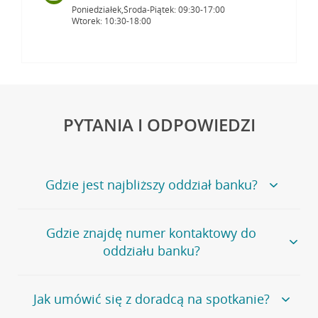
Poniedziałek,Środa-Piątek: 09:30-17:00
Wtorek: 10:30-18:00
PYTANIA I ODPOWIEDZI
Gdzie jest najbliższy oddział banku?
Jeśli szukasz oddziału naszego banku, zapraszamy na
Gdzie znajdę numer kontaktowy do
stronę
Placówki i bankomaty
, na której znajduje się
oddziału banku?
wygodna wyszukiwarka.
Alternatywnie, możesz skorzystać z pełnej
listy naszych
oddziałów
.
Bank Credit Agricole nie udostępnia ogólnego numeru
Jak umówić się z doradcą na spotkanie?
telefonu do placówki bankowej.
Przejdź do pytania