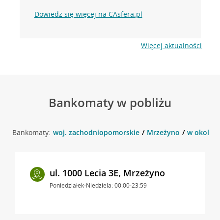
Dowiedz się więcej na CAsfera.pl
Więcej aktualności
Bankomaty w pobliżu
Bankomaty:
woj. zachodniopomorskie
Mrzeżyno
w okolicy
ul. 1000 Lecia 3E, Mrzeżyno
Poniedziałek-Niedziela: 00:00-23:59