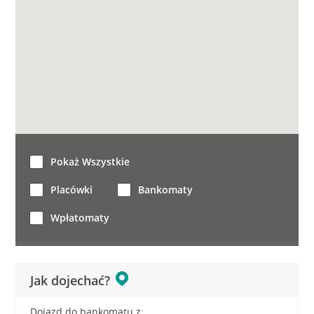
Pokaż Wszystkie
Placówki
Bankomaty
Wpłatomaty
Jak dojechać?
Dojazd do bankomatu z: