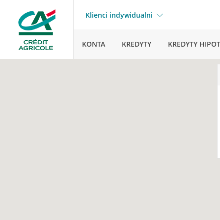
Klienci indywidualni
KONTA
KREDYTY
KREDYTY HIPO