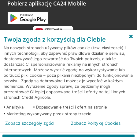
opinie.
Pobierz aplikację CA24 Mobile
Przejdź do pytania
Twoja zgoda z korzyścią dla Ciebie
Na naszych stronach używamy plików cookie (tzw. ciasteczek) i
innych technologii, aby zapewnić prawidłowe działanie serwisu,
RODO
dostosowywać jego zawartość do Twoich potrzeb, a także
dostarczać Ci spersonalizowane reklamy na innych stronach
Regulamin serwisu
internetowych. Możesz wyrazić zgodę na wykorzystywanie lub
odrzucić pliki cookie – poza plikami niezbędnymi do funkcjonowania
Mapa serwisu
serwisu. Zgody są dobrowolne i możesz je wycofać w każdym
momencie. Wyrażenie zgody sprawi, że będziemy mogli
Polityka
Cookies
prezentować Ci lepiej dopasowane treści i oferty na tej i innych
stronach Credit Agricole.
Polityka prywatności
Analityka
Dopasowanie treści i ofert na stronie
Marketing wykonywany przez strony trzecie
Zobacz szczegóły zgód
Zobacz Politykę Cookies
© 2026 Credit Agricole Bank Polska S.A. Wszelkie prawa zastrzeżone