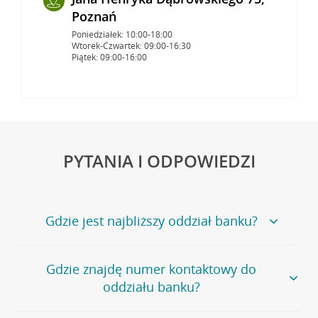
Poznań
Poniedziałek: 10:00-18:00
Wtorek-Czwartek: 09:00-16:30
Piątek: 09:00-16:00
PYTANIA I ODPOWIEDZI
Gdzie jest najbliższy oddział banku?
Jeśli szukasz oddziału naszego banku, zapraszamy na
Gdzie znajdę numer kontaktowy do
stronę
Placówki i bankomaty
, na której znajduje się
oddziału banku?
wygodna wyszukiwarka.
Alternatywnie, możesz skorzystać z pełnej
listy naszych