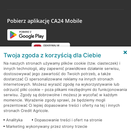
Wystarczy przejść na stronę
Oceń wizytę
, wyszukać
odwiedzoną placówkę i wypełnić formularz w ramach
platformy Profil Firmy w Google. Dziękujemy za wszystkie
opinie.
Pobierz aplikację CA24 Mobile
Przejdź do pytania
Twoja zgoda z korzyścią dla Ciebie
Na naszych stronach używamy plików cookie (tzw. ciasteczek) i
innych technologii, aby zapewnić prawidłowe działanie serwisu,
RODO
dostosowywać jego zawartość do Twoich potrzeb, a także
dostarczać Ci spersonalizowane reklamy na innych stronach
Regulamin serwisu
internetowych. Możesz wyrazić zgodę na wykorzystywanie lub
odrzucić pliki cookie – poza plikami niezbędnymi do funkcjonowania
Mapa serwisu
serwisu. Zgody są dobrowolne i możesz je wycofać w każdym
momencie. Wyrażenie zgody sprawi, że będziemy mogli
Polityka
Cookies
prezentować Ci lepiej dopasowane treści i oferty na tej i innych
stronach Credit Agricole.
Polityka prywatności
Analityka
Dopasowanie treści i ofert na stronie
Marketing wykonywany przez strony trzecie