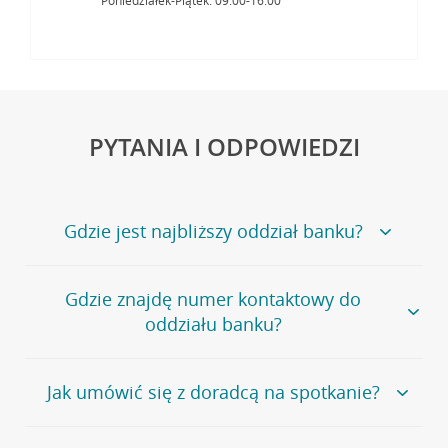
Poniedziałek-Piątek: 09:00-16:00
PYTANIA I ODPOWIEDZI
Gdzie jest najbliższy oddział banku?
Jeśli szukasz oddziału naszego banku, zapraszamy na
Gdzie znajdę numer kontaktowy do
stronę
Placówki i bankomaty
, na której znajduje się
oddziału banku?
wygodna wyszukiwarka.
Alternatywnie, możesz skorzystać z pełnej
listy naszych
oddziałów
.
Bank Credit Agricole nie udostępnia ogólnego numeru
Jak umówić się z doradcą na spotkanie?
telefonu do placówki bankowej.
Przejdź do pytania
Polecamy skorzystanie z możliwości wcześniejszego