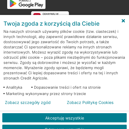
Twoja zgoda z korzyścią dla Ciebie
Na naszych stronach używamy plików cookie (tzw. ciasteczek) i
innych technologii, aby zapewnić prawidłowe działanie serwisu,
RODO
dostosowywać jego zawartość do Twoich potrzeb, a także
dostarczać Ci spersonalizowane reklamy na innych stronach
Regulamin serwisu
internetowych. Możesz wyrazić zgodę na wykorzystywanie lub
odrzucić pliki cookie – poza plikami niezbędnymi do funkcjonowania
Mapa serwisu
serwisu. Zgody są dobrowolne i możesz je wycofać w każdym
momencie. Wyrażenie zgody sprawi, że będziemy mogli
Polityka
Cookies
prezentować Ci lepiej dopasowane treści i oferty na tej i innych
stronach Credit Agricole.
Polityka prywatności
Analityka
Dopasowanie treści i ofert na stronie
Marketing wykonywany przez strony trzecie
Zobacz szczegóły zgód
Zobacz Politykę Cookies
© 2026 Credit Agricole Bank Polska S.A. Wszelkie prawa zastrzeżone
Akceptuję wszystkie