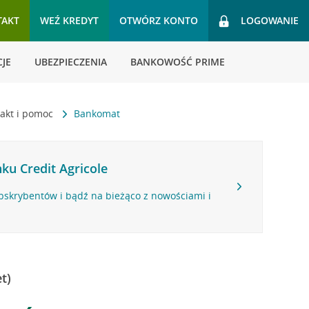
TAKT
WEŹ KREDYT
OTWÓRZ KONTO
LOGOWANIE
JE
UBEZPIECZENIA
BANKOWOŚĆ PRIME
akt i pomoc
Bankomat
ku Credit Agricole
bskrybentów i bądź na bieżąco z nowościami i
t)