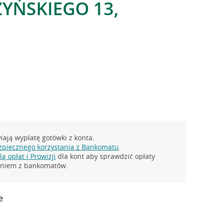
ZYŃSKIEGO 13,
ają wypłatę gotówki z konta.
zpiecznego korzystania z Bankomatu
.
ą opłat i Prowizji
dla kont aby sprawdzić opłaty
taniem z bankomatów.
e