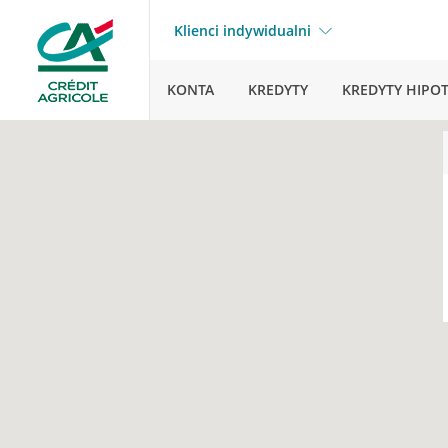
Klienci indywidualni
KONTA
KREDYTY
KREDYTY HIPO