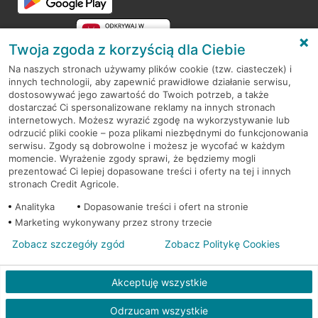
Twoja zgoda z korzyścią dla Ciebie
Na naszych stronach używamy plików cookie (tzw. ciasteczek) i
innych technologii, aby zapewnić prawidłowe działanie serwisu,
RODO
dostosowywać jego zawartość do Twoich potrzeb, a także
dostarczać Ci spersonalizowane reklamy na innych stronach
Regulamin serwisu
internetowych. Możesz wyrazić zgodę na wykorzystywanie lub
odrzucić pliki cookie – poza plikami niezbędnymi do funkcjonowania
Mapa serwisu
serwisu. Zgody są dobrowolne i możesz je wycofać w każdym
momencie. Wyrażenie zgody sprawi, że będziemy mogli
Polityka
Cookies
prezentować Ci lepiej dopasowane treści i oferty na tej i innych
stronach Credit Agricole.
Polityka prywatności
Analityka
Dopasowanie treści i ofert na stronie
Marketing wykonywany przez strony trzecie
Zobacz szczegóły zgód
Zobacz Politykę Cookies
© 2026 Credit Agricole Bank Polska S.A. Wszelkie prawa zastrzeżone
Akceptuję wszystkie
Odrzucam wszystkie