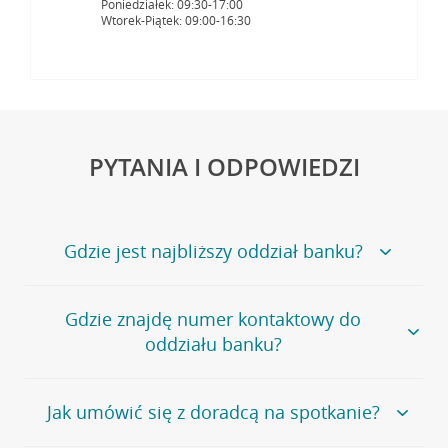
Poniedziałek: 09:30-17:00
Wtorek-Piątek: 09:00-16:30
PYTANIA I ODPOWIEDZI
Gdzie jest najbliższy oddział banku?
Jeśli szukasz oddziału naszego banku, zapraszamy na
Gdzie znajdę numer kontaktowy do
stronę
Placówki i bankomaty
, na której znajduje się
oddziału banku?
wygodna wyszukiwarka.
Alternatywnie, możesz skorzystać z pełnej
listy naszych
oddziałów
.
Bank Credit Agricole nie udostępnia ogólnego numeru
Jak umówić się z doradcą na spotkanie?
telefonu do placówki bankowej.
Przejdź do pytania