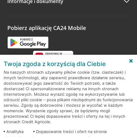
Informacje i dokumenty
Zachęcamy do podzielenia się z nami opinią o wizycie.
Wystarczy przejść na stronę
Oceń wizytę
, wyszukać
odwiedzoną placówkę i wypełnić formularz w ramach
platformy Profil Firmy w Google. Dziękujemy za wszystkie
opinie.
Pobierz aplikację CA24 Mobile
Przejdź do pytania
Twoja zgoda z korzyścią dla Ciebie
Na naszych stronach używamy plików cookie (tzw. ciasteczek) i
innych technologii, aby zapewnić prawidłowe działanie serwisu,
RODO
dostosowywać jego zawartość do Twoich potrzeb, a także
dostarczać Ci spersonalizowane reklamy na innych stronach
Regulamin serwisu
internetowych. Możesz wyrazić zgodę na wykorzystywanie lub
odrzucić pliki cookie – poza plikami niezbędnymi do funkcjonowania
Mapa serwisu
serwisu. Zgody są dobrowolne i możesz je wycofać w każdym
momencie. Wyrażenie zgody sprawi, że będziemy mogli
Polityka
Cookies
prezentować Ci lepiej dopasowane treści i oferty na tej i innych
stronach Credit Agricole.
Polityka prywatności
Analityka
Dopasowanie treści i ofert na stronie