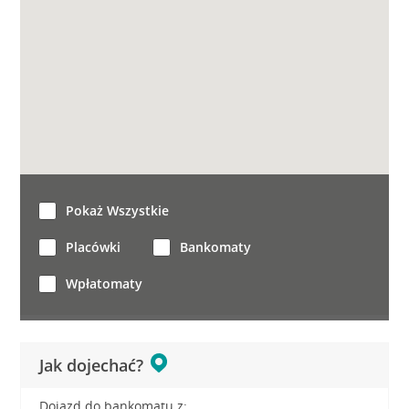
Pokaż Wszystkie
Placówki
Bankomaty
Wpłatomaty
Jak dojechać?
Dojazd do bankomatu z: