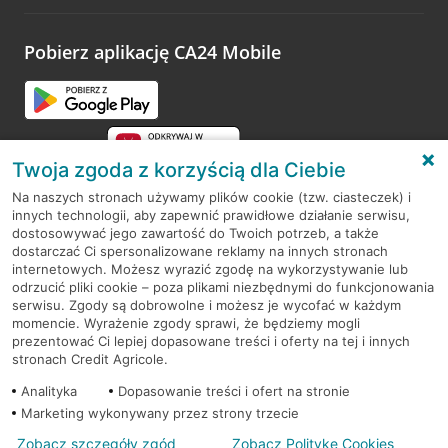
odwiedzoną placówkę i wypełnić formularz w ramach
platformy Profil Firmy w Google. Dziękujemy za wszystkie
opinie.
Pobierz aplikację CA24 Mobile
Przejdź do pytania
Twoja zgoda z korzyścią dla Ciebie
Na naszych stronach używamy plików cookie (tzw. ciasteczek) i
innych technologii, aby zapewnić prawidłowe działanie serwisu,
RODO
dostosowywać jego zawartość do Twoich potrzeb, a także
dostarczać Ci spersonalizowane reklamy na innych stronach
Regulamin serwisu
internetowych. Możesz wyrazić zgodę na wykorzystywanie lub
odrzucić pliki cookie – poza plikami niezbędnymi do funkcjonowania
Mapa serwisu
serwisu. Zgody są dobrowolne i możesz je wycofać w każdym
momencie. Wyrażenie zgody sprawi, że będziemy mogli
Polityka
Cookies
prezentować Ci lepiej dopasowane treści i oferty na tej i innych
stronach Credit Agricole.
Polityka prywatności
Analityka
Dopasowanie treści i ofert na stronie
Marketing wykonywany przez strony trzecie
Zobacz szczegóły zgód
Zobacz Politykę Cookies
© 2026 Credit Agricole Bank Polska S.A. Wszelkie prawa zastrzeżone