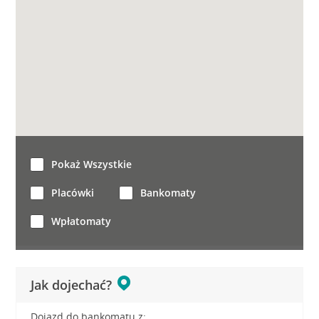
Pokaż Wszystkie
Placówki
Bankomaty
Wpłatomaty
Jak dojechać?
Dojazd do bankomatu z: