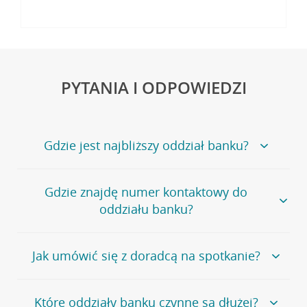
PYTANIA I ODPOWIEDZI
Gdzie jest najbliższy oddział banku?
Jeśli szukasz oddziału naszego banku, zapraszamy na
Gdzie znajdę numer kontaktowy do
stronę
Placówki i bankomaty
, na której znajduje się
oddziału banku?
wygodna wyszukiwarka.
Alternatywnie, możesz skorzystać z pełnej
listy naszych
oddziałów
.
Bank Credit Agricole nie udostępnia ogólnego numeru
Jak umówić się z doradcą na spotkanie?
telefonu do placówki bankowej.
Przejdź do pytania
Polecamy skorzystanie z możliwości wcześniejszego
Jeśli jesteś już
naszym
umówienia się z doradcą w placówce bankowej
.
Które oddziały banku czynne są dłużej?