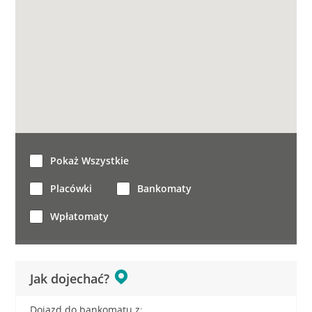
Pokaż Wszystkie
Placówki
Bankomaty
Wpłatomaty
Jak dojechać?
Dojazd do bankomatu z: