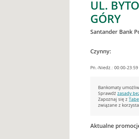
UL. BYT
GÓRY
Santander Bank P
Czynny:
Pn.-Niedz.: 00:00-23:59
Bankomaty umożliwi
Sprawdź
zasady be
Zapoznaj się z
Tabel
związane z korzys
Aktualne promocj