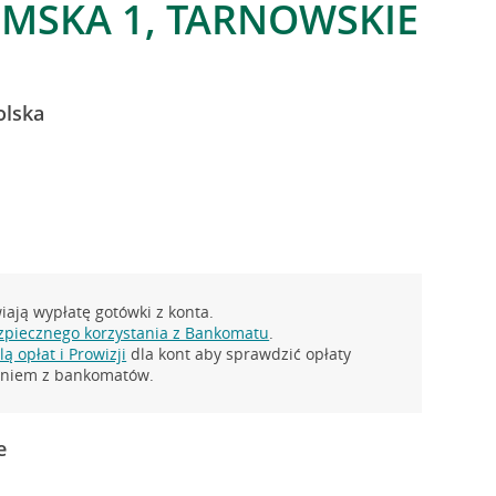
OMSKA 1, TARNOWSKIE
olska
ają wypłatę gotówki z konta.
zpiecznego korzystania z Bankomatu
.
ą opłat i Prowizji
dla kont aby sprawdzić opłaty
taniem z bankomatów.
e