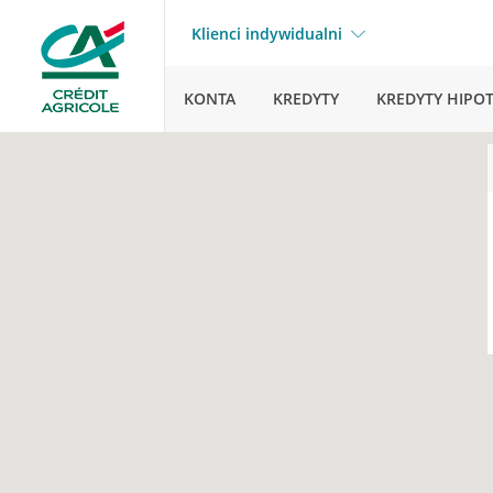
Klienci indywidualni
KONTA
KREDYTY
KREDYTY HIPO