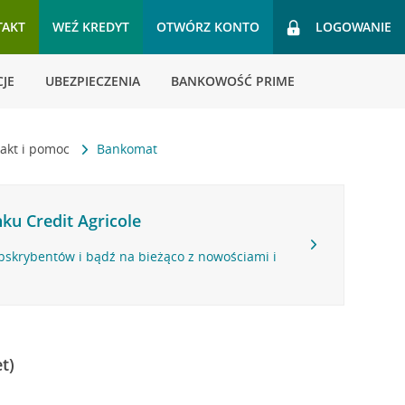
TAKT
WEŹ KREDYT
OTWÓRZ KONTO
LOGOWANIE
JE
UBEZPIECZENIA
BANKOWOŚĆ PRIME
akt i pomoc
Bankomat
ku Credit Agricole
bskrybentów i bądź na bieżąco z nowościami i
t)