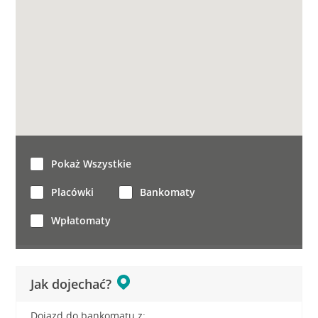
Pokaż Wszystkie
Placówki
Bankomaty
Wpłatomaty
Jak dojechać?
Dojazd do bankomatu z: