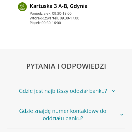
Kartuska 3 A-B, Gdynia
Poniedziałek: 09:30-18:00
Wtorek-Czwartek: 09:30-17:00
Piątek: 09:30-16:00
PYTANIA I ODPOWIEDZI
Gdzie jest najbliższy oddział banku?
Jeśli szukasz oddziału naszego banku, zapraszamy na
Gdzie znajdę numer kontaktowy do
stronę
Placówki i bankomaty
, na której znajduje się
oddziału banku?
wygodna wyszukiwarka.
Alternatywnie, możesz skorzystać z pełnej
listy naszych