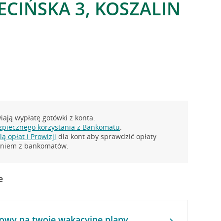
ECIŃSKA 3, KOSZALIN
ają wypłatę gotówki z konta.
zpiecznego korzystania z Bankomatu
.
ą opłat i Prowizji
dla kont aby sprawdzić opłaty
taniem z bankomatów.
e
owy na twoje wakacyjne plany