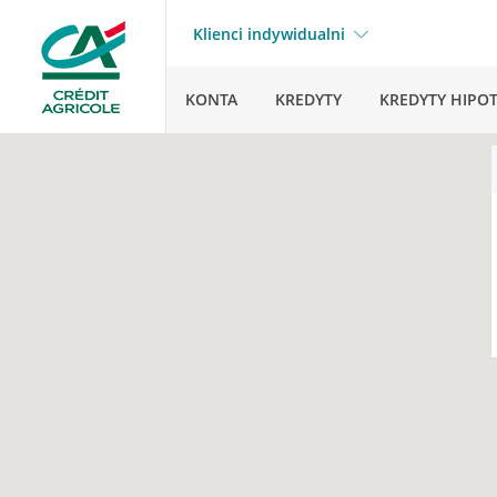
Klienci indywidualni
KONTA
KREDYTY
KREDYTY HIPO