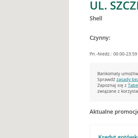
UL. SZCZ
Shell
Czynny:
Pn.-Niedz.: 00:00-23:59
Bankomaty umożliwi
Sprawdź
zasady be
Zapoznaj się z
Tabel
związane z korzys
Aktualne promocj
Kredyt gotówk