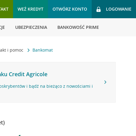
TAKT
WEŹ KREDYT
OTWÓRZ KONTO
LOGOWANIE
JE
UBEZPIECZENIA
BANKOWOŚĆ PRIME
akt i pomoc
Bankomat
ku Credit Agricole
bskrybentów i bądź na bieżąco z nowościami i
t)