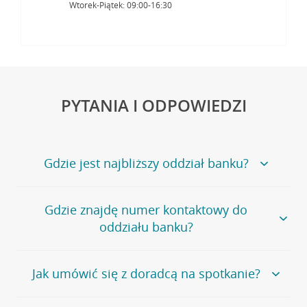
Wtorek-Piątek: 09:00-16:30
PYTANIA I ODPOWIEDZI
Gdzie jest najbliższy oddział banku?
Jeśli szukasz oddziału naszego banku, zapraszamy na
Gdzie znajdę numer kontaktowy do
stronę
Placówki i bankomaty
, na której znajduje się
oddziału banku?
wygodna wyszukiwarka.
Alternatywnie, możesz skorzystać z pełnej
listy naszych
oddziałów
.
Bank Credit Agricole nie udostępnia ogólnego numeru
Jak umówić się z doradcą na spotkanie?
telefonu do placówki bankowej.
Przejdź do pytania
Polecamy skorzystanie z możliwości wcześniejszego