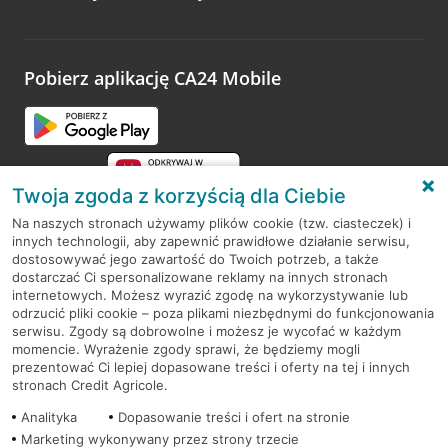
Wystarczy przejść na stronę
Oceń wizytę
, wyszukać
odwiedzoną placówkę i wypełnić formularz w ramach
platformy Profil Firmy w Google. Dziękujemy za wszystkie
opinie.
Pobierz aplikację CA24 Mobile
Przejdź do pytania
Twoja zgoda z korzyścią dla Ciebie
Na naszych stronach używamy plików cookie (tzw. ciasteczek) i
innych technologii, aby zapewnić prawidłowe działanie serwisu,
RODO
dostosowywać jego zawartość do Twoich potrzeb, a także
dostarczać Ci spersonalizowane reklamy na innych stronach
Regulamin serwisu
internetowych. Możesz wyrazić zgodę na wykorzystywanie lub
odrzucić pliki cookie – poza plikami niezbędnymi do funkcjonowania
Mapa serwisu
serwisu. Zgody są dobrowolne i możesz je wycofać w każdym
momencie. Wyrażenie zgody sprawi, że będziemy mogli
Polityka
Cookies
prezentować Ci lepiej dopasowane treści i oferty na tej i innych
stronach Credit Agricole.
Polityka prywatności
Analityka
Dopasowanie treści i ofert na stronie
Marketing wykonywany przez strony trzecie