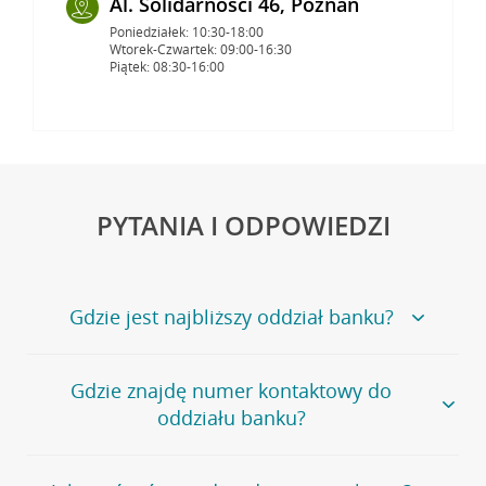
Al. Solidarności 46, Poznań
Poniedziałek: 10:30-18:00
Wtorek-Czwartek: 09:00-16:30
Piątek: 08:30-16:00
PYTANIA I ODPOWIEDZI
Gdzie jest najbliższy oddział banku?
Jeśli szukasz oddziału naszego banku, zapraszamy na
Gdzie znajdę numer kontaktowy do
stronę
Placówki i bankomaty
, na której znajduje się
oddziału banku?
wygodna wyszukiwarka.
Alternatywnie, możesz skorzystać z pełnej
listy naszych
oddziałów
.
Bank Credit Agricole nie udostępnia ogólnego numeru