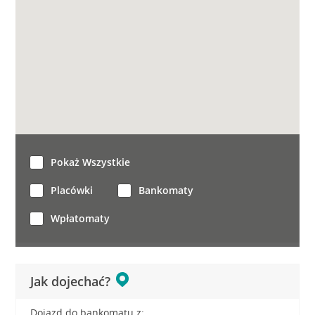
Pokaż Wszystkie
Placówki
Bankomaty
Wpłatomaty
Jak dojechać?
Dojazd do bankomatu z: