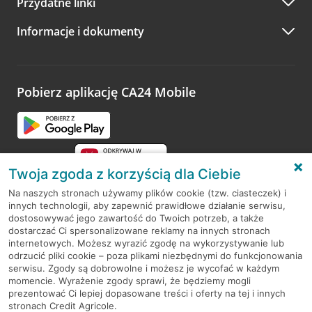
Przydatne linki
A po wizycie…
Informacje i dokumenty
Zachęcamy do podzielenia się z nami opinią o wizycie.
Wystarczy przejść na stronę
Oceń wizytę
, wyszukać
odwiedzoną placówkę i wypełnić formularz w ramach
platformy Profil Firmy w Google. Dziękujemy za wszystkie
opinie.
Pobierz aplikację CA24 Mobile
Przejdź do pytania
Twoja zgoda z korzyścią dla Ciebie
Na naszych stronach używamy plików cookie (tzw. ciasteczek) i
innych technologii, aby zapewnić prawidłowe działanie serwisu,
RODO
dostosowywać jego zawartość do Twoich potrzeb, a także
dostarczać Ci spersonalizowane reklamy na innych stronach
Regulamin serwisu
internetowych. Możesz wyrazić zgodę na wykorzystywanie lub
odrzucić pliki cookie – poza plikami niezbędnymi do funkcjonowania
Mapa serwisu
serwisu. Zgody są dobrowolne i możesz je wycofać w każdym
momencie. Wyrażenie zgody sprawi, że będziemy mogli
Polityka
Cookies
prezentować Ci lepiej dopasowane treści i oferty na tej i innych
stronach Credit Agricole.