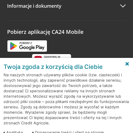
Informacje i dokumenty
Zachęcamy do podzielenia się z nami opinią o wizycie.
Wystarczy przejść na stronę
Oceń wizytę
, wyszukać
odwiedzoną placówkę i wypełnić formularz w ramach
platformy Profil Firmy w Google. Dziękujemy za wszystkie
opinie.
Pobierz aplikację CA24 Mobile
Przejdź do pytania
Twoja zgoda z korzyścią dla Ciebie
Na naszych stronach używamy plików cookie (tzw. ciasteczek) i
innych technologii, aby zapewnić prawidłowe działanie serwisu,
RODO
dostosowywać jego zawartość do Twoich potrzeb, a także
dostarczać Ci spersonalizowane reklamy na innych stronach
Regulamin serwisu
internetowych. Możesz wyrazić zgodę na wykorzystywanie lub
odrzucić pliki cookie – poza plikami niezbędnymi do funkcjonowania
Mapa serwisu
serwisu. Zgody są dobrowolne i możesz je wycofać w każdym
momencie. Wyrażenie zgody sprawi, że będziemy mogli
Polityka
Cookies
prezentować Ci lepiej dopasowane treści i oferty na tej i innych
stronach Credit Agricole.
Polityka prywatności
Analityka
Dopasowanie treści i ofert na stronie