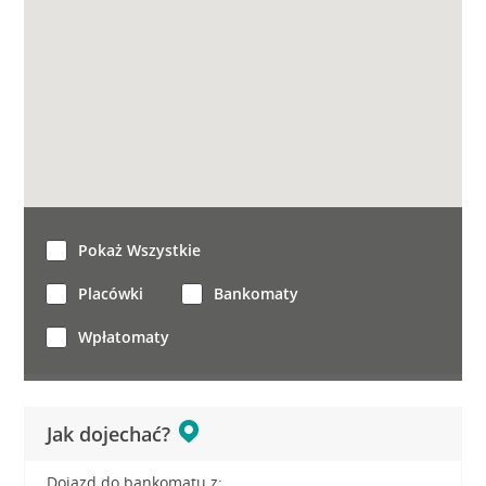
Pokaż Wszystkie
Placówki
Bankomaty
Wpłatomaty
Jak dojechać?
Dojazd do bankomatu z: