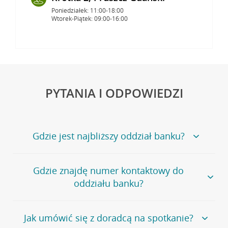
Poniedziałek: 11:00-18:00
Wtorek-Piątek: 09:00-16:00
PYTANIA I ODPOWIEDZI
Gdzie jest najbliższy oddział banku?
Jeśli szukasz oddziału naszego banku, zapraszamy na
Gdzie znajdę numer kontaktowy do
stronę
Placówki i bankomaty
, na której znajduje się
oddziału banku?
wygodna wyszukiwarka.
Alternatywnie, możesz skorzystać z pełnej
listy naszych
oddziałów
.
Bank Credit Agricole nie udostępnia ogólnego numeru
Jak umówić się z doradcą na spotkanie?
telefonu do placówki bankowej.