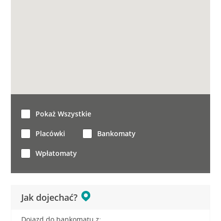
Pokaż Wszystkie
Placówki
Bankomaty
Wpłatomaty
Jak dojechać?
Dojazd do bankomatu z: