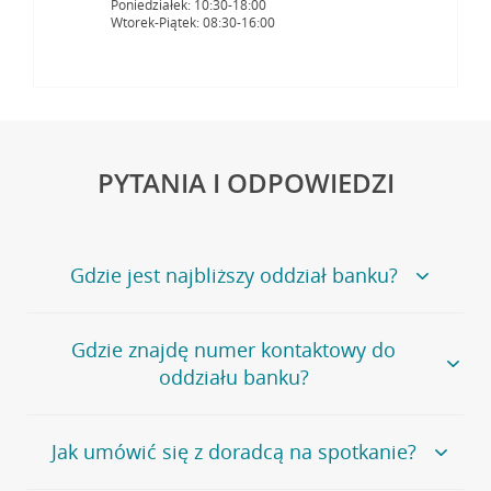
Poniedziałek: 10:30-18:00
Wtorek-Piątek: 08:30-16:00
PYTANIA I ODPOWIEDZI
Gdzie jest najbliższy oddział banku?
Jeśli szukasz oddziału naszego banku, zapraszamy na
Gdzie znajdę numer kontaktowy do
stronę
Placówki i bankomaty
, na której znajduje się
oddziału banku?
wygodna wyszukiwarka.
Alternatywnie, możesz skorzystać z pełnej
listy naszych
oddziałów
.
Bank Credit Agricole nie udostępnia ogólnego numeru
Jak umówić się z doradcą na spotkanie?
telefonu do placówki bankowej.
Przejdź do pytania