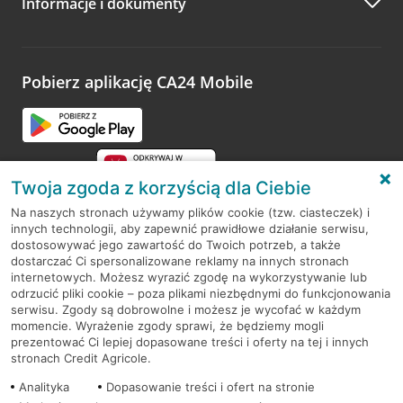
Informacje i dokumenty
Zachęcamy do podzielenia się z nami opinią o wizycie.
Wystarczy przejść na stronę
Oceń wizytę
, wyszukać
odwiedzoną placówkę i wypełnić formularz w ramach
platformy Profil Firmy w Google. Dziękujemy za wszystkie
opinie.
Pobierz aplikację CA24 Mobile
Przejdź do pytania
Twoja zgoda z korzyścią dla Ciebie
Na naszych stronach używamy plików cookie (tzw. ciasteczek) i
innych technologii, aby zapewnić prawidłowe działanie serwisu,
RODO
dostosowywać jego zawartość do Twoich potrzeb, a także
dostarczać Ci spersonalizowane reklamy na innych stronach
Regulamin serwisu
internetowych. Możesz wyrazić zgodę na wykorzystywanie lub
odrzucić pliki cookie – poza plikami niezbędnymi do funkcjonowania
Mapa serwisu
serwisu. Zgody są dobrowolne i możesz je wycofać w każdym
momencie. Wyrażenie zgody sprawi, że będziemy mogli
Polityka
Cookies
prezentować Ci lepiej dopasowane treści i oferty na tej i innych
stronach Credit Agricole.
Polityka prywatności
Analityka
Dopasowanie treści i ofert na stronie