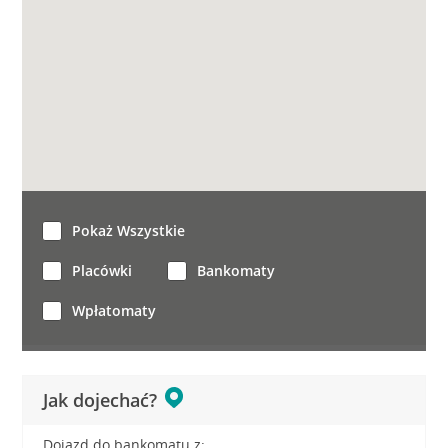
Pokaż Wszystkie
Placówki
Bankomaty
Wpłatomaty
Jak dojechać?
Dojazd do bankomatu z: