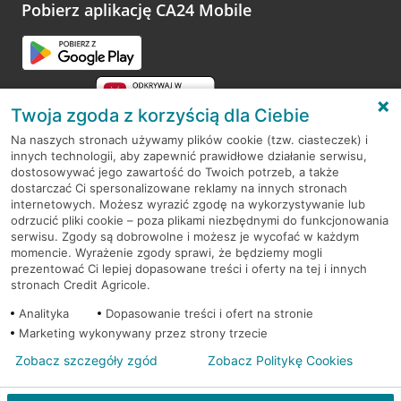
opinie.
Pobierz aplikację CA24 Mobile
Przejdź do pytania
Twoja zgoda z korzyścią dla Ciebie
Na naszych stronach używamy plików cookie (tzw. ciasteczek) i
innych technologii, aby zapewnić prawidłowe działanie serwisu,
RODO
dostosowywać jego zawartość do Twoich potrzeb, a także
dostarczać Ci spersonalizowane reklamy na innych stronach
Regulamin serwisu
internetowych. Możesz wyrazić zgodę na wykorzystywanie lub
odrzucić pliki cookie – poza plikami niezbędnymi do funkcjonowania
Mapa serwisu
serwisu. Zgody są dobrowolne i możesz je wycofać w każdym
momencie. Wyrażenie zgody sprawi, że będziemy mogli
Polityka
Cookies
prezentować Ci lepiej dopasowane treści i oferty na tej i innych
stronach Credit Agricole.
Polityka prywatności
Analityka
Dopasowanie treści i ofert na stronie
Marketing wykonywany przez strony trzecie
Zobacz szczegóły zgód
Zobacz Politykę Cookies
© 2026 Credit Agricole Bank Polska S.A. Wszelkie prawa zastrzeżone