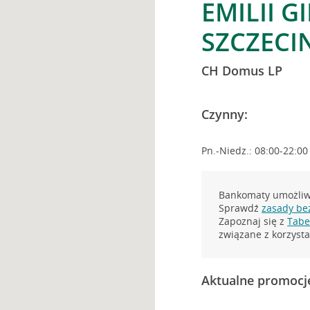
EMILII G
SZCZECI
CH Domus LP
Czynny:
Pn.-Niedz.: 08:00-22:00
Bankomaty umożliwi
Sprawdź
zasady be
Zapoznaj się z
Tabel
związane z korzys
Aktualne promocj