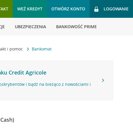
TAKT
WEŹ KREDYT
OTWÓRZ KONTO
LOGOWANIE
JE
UBEZPIECZENIA
BANKOWOŚĆ PRIME
akt i pomoc
Bankomat
ku Credit Agricole
bskrybentów i bądź na bieżąco z nowościami i
 Cash)