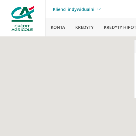
Klienci indywidualni
KONTA
KREDYTY
KREDYTY HIPO