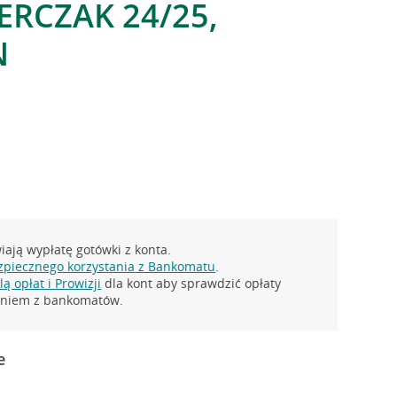
IERCZAK 24/25,
N
ają wypłatę gotówki z konta.
zpiecznego korzystania z Bankomatu
.
ą opłat i Prowizji
dla kont aby sprawdzić opłaty
taniem z bankomatów.
e