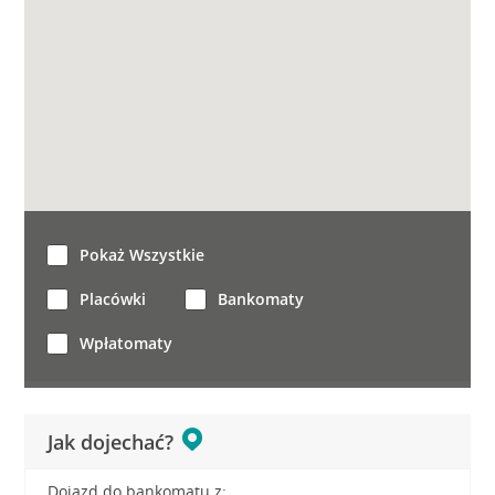
Pokaż Wszystkie
Placówki
Bankomaty
Wpłatomaty
Jak dojechać?
Dojazd do bankomatu z: