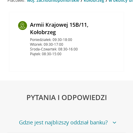
Placówki:
woj. zachodniopomorskie
Kołobrzeg
w okolicy ul
Armii Krajowej 15B/11,
Kołobrzeg
Poniedziałek: 09:30-18:00
Wtorek: 09:30-17:00
Środa-Czwartek: 08:30-16:00
Piątek: 08:30-15:00
PYTANIA I ODPOWIEDZI
Gdzie jest najbliższy oddział banku?