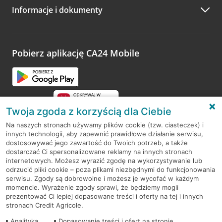
Informacje i dokumenty
Zachęcamy do podzielenia się z nami opinią o wizycie.
Wystarczy przejść na stronę
Oceń wizytę
, wyszukać
odwiedzoną placówkę i wypełnić formularz w ramach
platformy Profil Firmy w Google. Dziękujemy za wszystkie
opinie.
Pobierz aplikację CA24 Mobile
Przejdź do pytania
Twoja zgoda z korzyścią dla Ciebie
Na naszych stronach używamy plików cookie (tzw. ciasteczek) i
innych technologii, aby zapewnić prawidłowe działanie serwisu,
RODO
dostosowywać jego zawartość do Twoich potrzeb, a także
dostarczać Ci spersonalizowane reklamy na innych stronach
Regulamin serwisu
internetowych. Możesz wyrazić zgodę na wykorzystywanie lub
odrzucić pliki cookie – poza plikami niezbędnymi do funkcjonowania
Mapa serwisu
serwisu. Zgody są dobrowolne i możesz je wycofać w każdym
momencie. Wyrażenie zgody sprawi, że będziemy mogli
Polityka
Cookies
prezentować Ci lepiej dopasowane treści i oferty na tej i innych
stronach Credit Agricole.
Polityka prywatności
Analityka
Dopasowanie treści i ofert na stronie