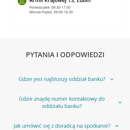
Poniedziałek: 09:30-17:00
Wtorek-Piątek: 09:00-16:30
PYTANIA I ODPOWIEDZI
Gdzie jest najbliższy oddział banku?
Jeśli szukasz oddziału naszego banku, zapraszamy na
Gdzie znajdę numer kontaktowy do
stronę
Placówki i bankomaty
, na której znajduje się
oddziału banku?
wygodna wyszukiwarka.
Alternatywnie, możesz skorzystać z pełnej
listy naszych
oddziałów
.
Bank Credit Agricole nie udostępnia ogólnego numeru
Jak umówić się z doradcą na spotkanie?
telefonu do placówki bankowej.