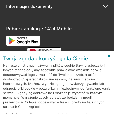
Informacje i dokumenty
Zachęcamy do podzielenia się z nami opinią o wizycie.
Wystarczy przejść na stronę
Oceń wizytę
, wyszukać
odwiedzoną placówkę i wypełnić formularz w ramach
platformy Profil Firmy w Google. Dziękujemy za wszystkie
opinie.
Pobierz aplikację CA24 Mobile
Przejdź do pytania
Twoja zgoda z korzyścią dla Ciebie
Na naszych stronach używamy plików cookie (tzw. ciasteczek) i
innych technologii, aby zapewnić prawidłowe działanie serwisu,
RODO
dostosowywać jego zawartość do Twoich potrzeb, a także
dostarczać Ci spersonalizowane reklamy na innych stronach
Regulamin serwisu
internetowych. Możesz wyrazić zgodę na wykorzystywanie lub
odrzucić pliki cookie – poza plikami niezbędnymi do funkcjonowania
Mapa serwisu
serwisu. Zgody są dobrowolne i możesz je wycofać w każdym
momencie. Wyrażenie zgody sprawi, że będziemy mogli
Polityka
Cookies
prezentować Ci lepiej dopasowane treści i oferty na tej i innych
stronach Credit Agricole.
Polityka prywatności