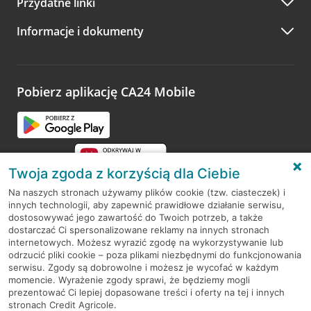
Przydatne linki
A po wizycie…
Informacje i dokumenty
Zachęcamy do podzielenia się z nami opinią o wizycie.
Wystarczy przejść na stronę
Oceń wizytę
, wyszukać
odwiedzoną placówkę i wypełnić formularz w ramach
platformy Profil Firmy w Google. Dziękujemy za wszystkie
opinie.
Pobierz aplikację CA24 Mobile
Przejdź do pytania
Twoja zgoda z korzyścią dla Ciebie
Na naszych stronach używamy plików cookie (tzw. ciasteczek) i
innych technologii, aby zapewnić prawidłowe działanie serwisu,
RODO
dostosowywać jego zawartość do Twoich potrzeb, a także
dostarczać Ci spersonalizowane reklamy na innych stronach
Regulamin serwisu
internetowych. Możesz wyrazić zgodę na wykorzystywanie lub
odrzucić pliki cookie – poza plikami niezbędnymi do funkcjonowania
Mapa serwisu
serwisu. Zgody są dobrowolne i możesz je wycofać w każdym
momencie. Wyrażenie zgody sprawi, że będziemy mogli
Polityka
Cookies
prezentować Ci lepiej dopasowane treści i oferty na tej i innych
stronach Credit Agricole.