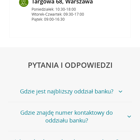
Targowa 68, Warszawa
Poniedziałek: 10:30-18:00
Wtorek-Czwartek: 09:30-17:00
Piątek: 09:00-16:30
PYTANIA I ODPOWIEDZI
Gdzie jest najbliższy oddział banku?
Jeśli szukasz oddziału naszego banku, zapraszamy na
Gdzie znajdę numer kontaktowy do
stronę
Placówki i bankomaty
, na której znajduje się
oddziału banku?
wygodna wyszukiwarka.
Alternatywnie, możesz skorzystać z pełnej
listy naszych
oddziałów
.
Bank Credit Agricole nie udostępnia ogólnego numeru