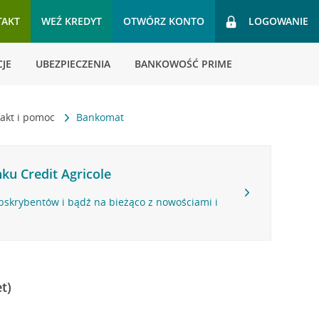
TAKT
WEŹ KREDYT
OTWÓRZ KONTO
LOGOWANIE
JE
UBEZPIECZENIA
BANKOWOŚĆ PRIME
akt i pomoc
Bankomat
ku Credit Agricole
bskrybentów i bądź na bieżąco z nowościami i
t)