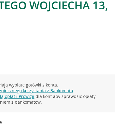
ĘTEGO WOJCIECHA 13,
ają wypłatę gotówki z konta.
zpiecznego korzystania z Bankomatu
.
ą opłat i Prowizji
dla kont aby sprawdzić opłaty
taniem z bankomatów.
e