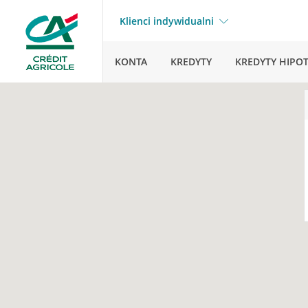
Klienci indywidualni
KONTA
KREDYTY
KREDYTY HIPO