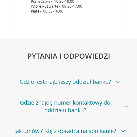
Poniedziałek: 10:30-18:00
Wtorek-Czwartek: 09:30-17:00
Piątek: 08:30-16:00
PYTANIA I ODPOWIEDZI
Gdzie jest najbliższy oddział banku?
Jeśli szukasz oddziału naszego banku, zapraszamy na
Gdzie znajdę numer kontaktowy do
stronę
Placówki i bankomaty
, na której znajduje się
oddziału banku?
wygodna wyszukiwarka.
Alternatywnie, możesz skorzystać z pełnej
listy naszych
oddziałów
.
Bank Credit Agricole nie udostępnia ogólnego numeru
Jak umówić się z doradcą na spotkanie?
telefonu do placówki bankowej.