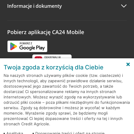
Informacje i dokumenty
Zachęcamy do podzielenia się z nami opinią o wizycie.
Wystarczy przejść na stronę
Oceń wizytę
, wyszukać
odwiedzoną placówkę i wypełnić formularz w ramach
platformy Profil Firmy w Google. Dziękujemy za wszystkie
opinie.
Pobierz aplikację CA24 Mobile
Przejdź do pytania
Twoja zgoda z korzyścią dla Ciebie
Na naszych stronach używamy plików cookie (tzw. ciasteczek) i
innych technologii, aby zapewnić prawidłowe działanie serwisu,
RODO
dostosowywać jego zawartość do Twoich potrzeb, a także
dostarczać Ci spersonalizowane reklamy na innych stronach
Regulamin serwisu
internetowych. Możesz wyrazić zgodę na wykorzystywanie lub
odrzucić pliki cookie – poza plikami niezbędnymi do funkcjonowania
Mapa serwisu
serwisu. Zgody są dobrowolne i możesz je wycofać w każdym
momencie. Wyrażenie zgody sprawi, że będziemy mogli
Polityka
Cookies
prezentować Ci lepiej dopasowane treści i oferty na tej i innych
stronach Credit Agricole.
Polityka prywatności
Analityka
Dopasowanie treści i ofert na stronie