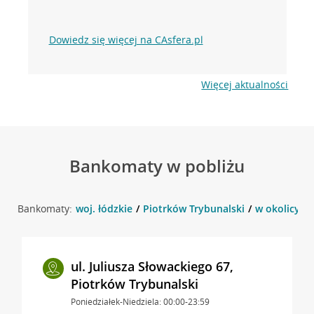
Dowiedz się więcej na CAsfera.pl
Więcej aktualności
Bankomaty w pobliżu
Bankomaty:
woj. łódzkie
Piotrków Trybunalski
w okolicy ul
ul. Juliusza Słowackiego 67,
Piotrków Trybunalski
Poniedziałek-Niedziela: 00:00-23:59