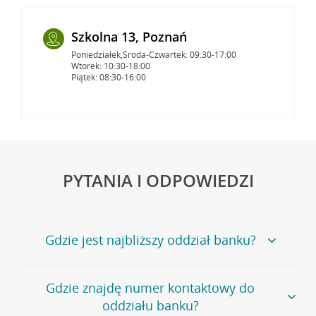
Szkolna 13, Poznań
Poniedziałek,Środa-Czwartek: 09:30-17:00
Wtorek: 10:30-18:00
Piątek: 08:30-16:00
PYTANIA I ODPOWIEDZI
Gdzie jest najbliższy oddział banku?
Jeśli szukasz oddziału naszego banku, zapraszamy na
Gdzie znajdę numer kontaktowy do
stronę
Placówki i bankomaty
, na której znajduje się
oddziału banku?
wygodna wyszukiwarka.