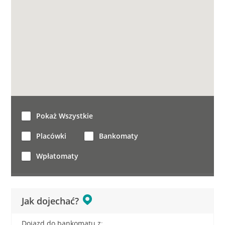
Pokaż Wszystkie
Placówki
Bankomaty
Wpłatomaty
Jak dojechać?
Dojazd do bankomatu z: