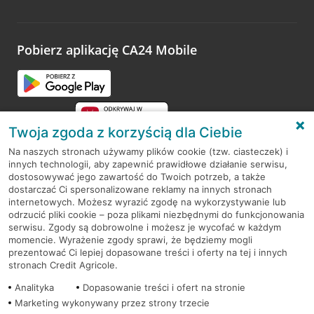
Wystarczy przejść na stronę
Oceń wizytę
, wyszukać
odwiedzoną placówkę i wypełnić formularz w ramach
platformy Profil Firmy w Google. Dziękujemy za wszystkie
opinie.
Pobierz aplikację CA24 Mobile
Przejdź do pytania
Twoja zgoda z korzyścią dla Ciebie
Na naszych stronach używamy plików cookie (tzw. ciasteczek) i
innych technologii, aby zapewnić prawidłowe działanie serwisu,
RODO
dostosowywać jego zawartość do Twoich potrzeb, a także
dostarczać Ci spersonalizowane reklamy na innych stronach
Regulamin serwisu
internetowych. Możesz wyrazić zgodę na wykorzystywanie lub
odrzucić pliki cookie – poza plikami niezbędnymi do funkcjonowania
Mapa serwisu
serwisu. Zgody są dobrowolne i możesz je wycofać w każdym
momencie. Wyrażenie zgody sprawi, że będziemy mogli
Polityka
Cookies
prezentować Ci lepiej dopasowane treści i oferty na tej i innych
stronach Credit Agricole.
Polityka prywatności
Analityka
Dopasowanie treści i ofert na stronie
Marketing wykonywany przez strony trzecie