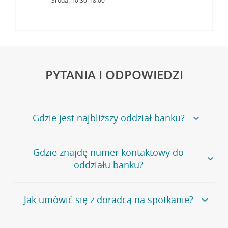
Środa: 10:30-18:00
PYTANIA I ODPOWIEDZI
Gdzie jest najbliższy oddział banku?
Jeśli szukasz oddziału naszego banku, zapraszamy na
Gdzie znajdę numer kontaktowy do
stronę
Placówki i bankomaty
, na której znajduje się
oddziału banku?
wygodna wyszukiwarka.
Alternatywnie, możesz skorzystać z pełnej
listy naszych
oddziałów
.
Bank Credit Agricole nie udostępnia ogólnego numeru
Jak umówić się z doradcą na spotkanie?
telefonu do placówki bankowej.
Przejdź do pytania
Polecamy skorzystanie z możliwości wcześniejszego