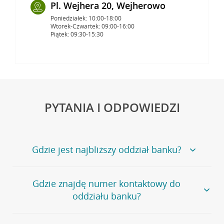
Pl. Wejhera 20, Wejherowo
Poniedziałek: 10:00-18:00
Wtorek-Czwartek: 09:00-16:00
Piątek: 09:30-15:30
PYTANIA I ODPOWIEDZI
Gdzie jest najbliższy oddział banku?
Jeśli szukasz oddziału naszego banku, zapraszamy na
Gdzie znajdę numer kontaktowy do
stronę
Placówki i bankomaty
, na której znajduje się
oddziału banku?
wygodna wyszukiwarka.
Alternatywnie, możesz skorzystać z pełnej
listy naszych