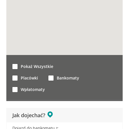
Pokaż Wszystkie
Placówki
Bankomaty
Wpłatomaty
Jak dojechać?
Dojazd do bankomatu z: