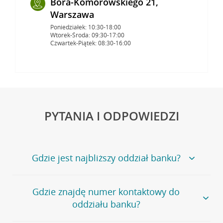
Bora-Komorowskiego 21,
Warszawa
Poniedziałek: 10:30-18:00
Wtorek-Środa: 09:30-17:00
Czwartek-Piątek: 08:30-16:00
PYTANIA I ODPOWIEDZI
Gdzie jest najbliższy oddział banku?
Jeśli szukasz oddziału naszego banku, zapraszamy na
Gdzie znajdę numer kontaktowy do
stronę
Placówki i bankomaty
, na której znajduje się
oddziału banku?
wygodna wyszukiwarka.