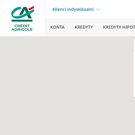
Klienci indywidualni
KONTA
KREDYTY
KREDYTY HIPO