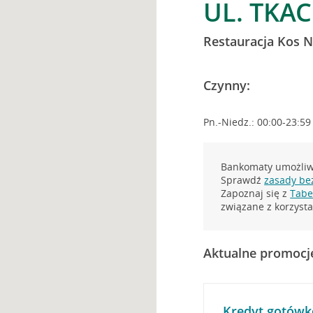
UL. TKA
Restauracja Kos 
Czynny:
Pn.-Niedz.: 00:00-23:59
Bankomaty umożliwi
Sprawdź
zasady be
Zapoznaj się z
Tabel
związane z korzys
Aktualne promocj
Kredyt gotówk