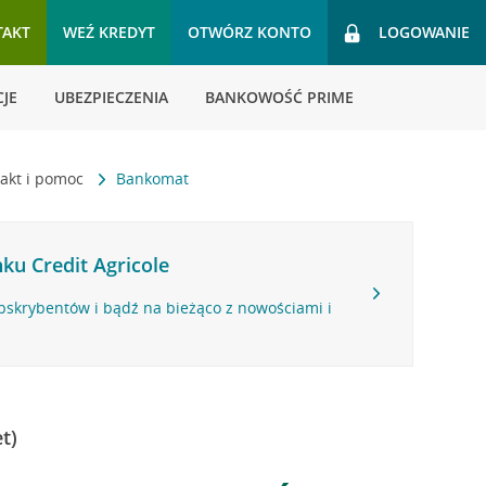
TAKT
WEŹ KREDYT
OTWÓRZ KONTO
LOGOWANIE
JE
UBEZPIECZENIA
BANKOWOŚĆ PRIME
akt i pomoc
Bankomat
ku Credit Agricole
bskrybentów i bądź na bieżąco z nowościami i
t)