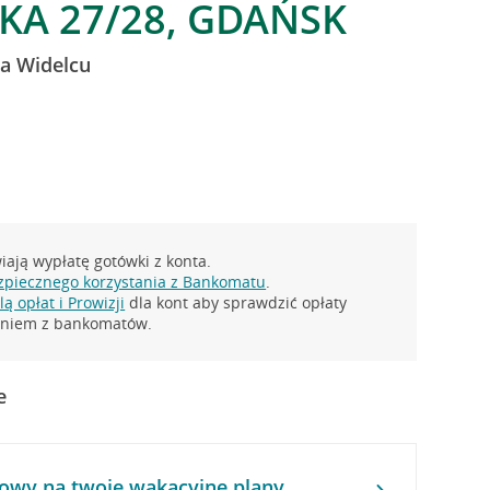
CKA 27/28, GDAŃSK
Na Widelcu
ają wypłatę gotówki z konta.
zpiecznego korzystania z Bankomatu
.
ą opłat i Prowizji
dla kont aby sprawdzić opłaty
taniem z bankomatów.
e
owy na twoje wakacyjne plany