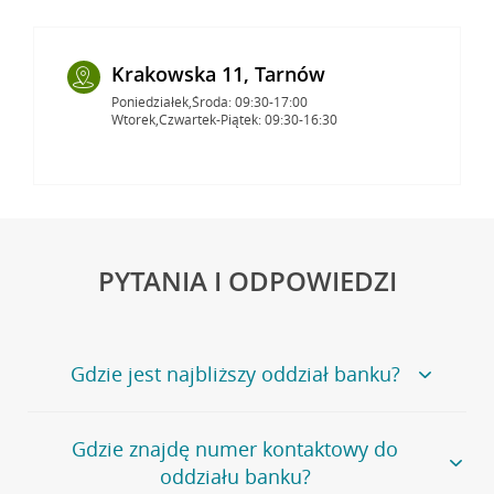
Krakowska 11, Tarnów
Poniedziałek,Środa: 09:30-17:00
Wtorek,Czwartek-Piątek: 09:30-16:30
PYTANIA I ODPOWIEDZI
Gdzie jest najbliższy oddział banku?
Jeśli szukasz oddziału naszego banku, zapraszamy na
Gdzie znajdę numer kontaktowy do
stronę
Placówki i bankomaty
, na której znajduje się
oddziału banku?
wygodna wyszukiwarka.