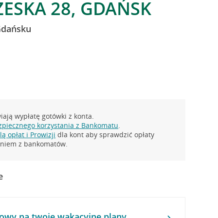
ESKA 28, GDAŃSK
Gdańsku
ają wypłatę gotówki z konta.
zpiecznego korzystania z Bankomatu
.
ą opłat i Prowizji
dla kont aby sprawdzić opłaty
taniem z bankomatów.
e
owy na twoje wakacyjne plany