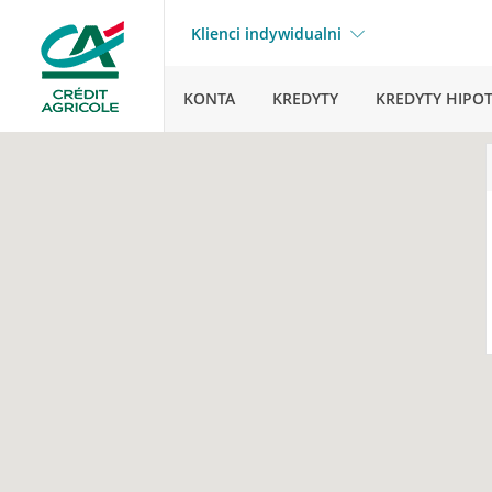
Klienci indywidualni
KONTA
KREDYTY
KREDYTY HIPO