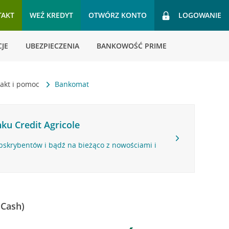
TAKT
WEŹ KREDYT
OTWÓRZ KONTO
LOGOWANIE
JE
UBEZPIECZENIA
BANKOWOŚĆ PRIME
akt i pomoc
Bankomat
ku Credit Agricole
bskrybentów i bądź na bieżąco z nowościami i
 Cash)